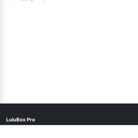
LuluBox Pro
help@luluboxpro.pk