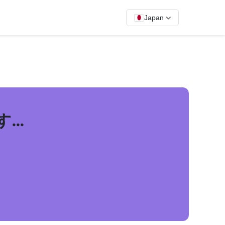
Japan
す…