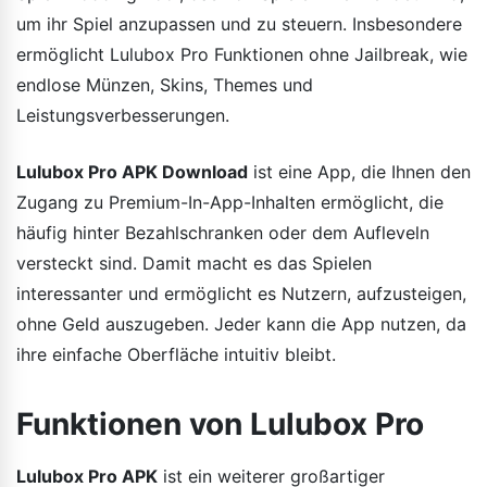
um ihr Spiel anzupassen und zu steuern. Insbesondere
ermöglicht Lulubox Pro Funktionen ohne Jailbreak, wie
endlose Münzen, Skins, Themes und
Leistungsverbesserungen.
Lulubox Pro APK Download
ist eine App, die Ihnen den
Zugang zu Premium-In-App-Inhalten ermöglicht, die
häufig hinter Bezahlschranken oder dem Aufleveln
versteckt sind. Damit macht es das Spielen
interessanter und ermöglicht es Nutzern, aufzusteigen,
ohne Geld auszugeben. Jeder kann die App nutzen, da
ihre einfache Oberfläche intuitiv bleibt.
Funktionen von Lulubox Pro
Lulubox Pro APK
ist ein weiterer großartiger