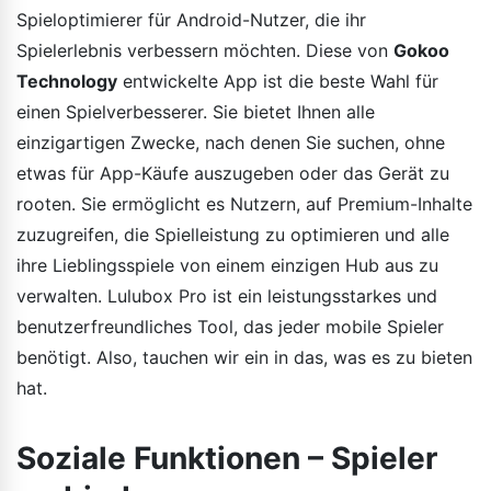
Spieloptimierer für Android-Nutzer, die ihr
Spielerlebnis verbessern möchten. Diese von
Gokoo
Technology
entwickelte App ist die beste Wahl für
einen Spielverbesserer. Sie bietet Ihnen alle
einzigartigen Zwecke, nach denen Sie suchen, ohne
etwas für App-Käufe auszugeben oder das Gerät zu
rooten. Sie ermöglicht es Nutzern, auf Premium-Inhalte
zuzugreifen, die Spielleistung zu optimieren und alle
ihre Lieblingsspiele von einem einzigen Hub aus zu
verwalten. Lulubox Pro ist ein leistungsstarkes und
benutzerfreundliches Tool, das jeder mobile Spieler
benötigt. Also, tauchen wir ein in das, was es zu bieten
hat.
Soziale Funktionen – Spieler