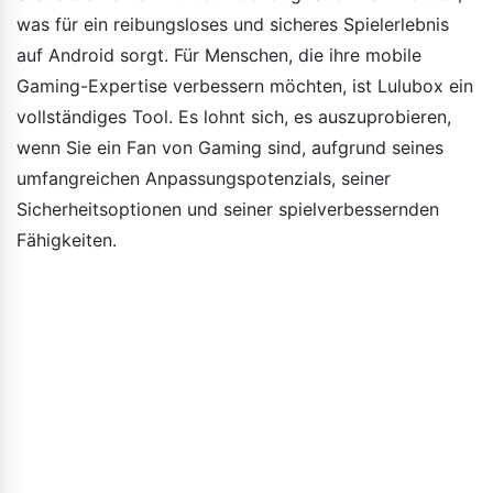
was für ein reibungsloses und sicheres Spielerlebnis
auf Android sorgt. Für Menschen, die ihre mobile
Gaming-Expertise verbessern möchten, ist Lulubox ein
vollständiges Tool. Es lohnt sich, es auszuprobieren,
wenn Sie ein Fan von Gaming sind, aufgrund seines
umfangreichen Anpassungspotenzials, seiner
Sicherheitsoptionen und seiner spielverbessernden
Fähigkeiten.