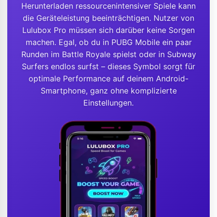
Herunterladen ressourcenintensiver Spiele kann
die Geräteleistung beeinträchtigen. Nutzer von
Lulubox Pro müssen sich darüber keine Sorgen
machen. Egal, ob du in PUBG Mobile ein paar
Runden im Battle Royale spielst oder in Subway
Surfers endlos surfst – dieses Symbol sorgt für
optimale Performance auf deinem Android-
Smartphone, ganz ohne komplizierte
Einstellungen.