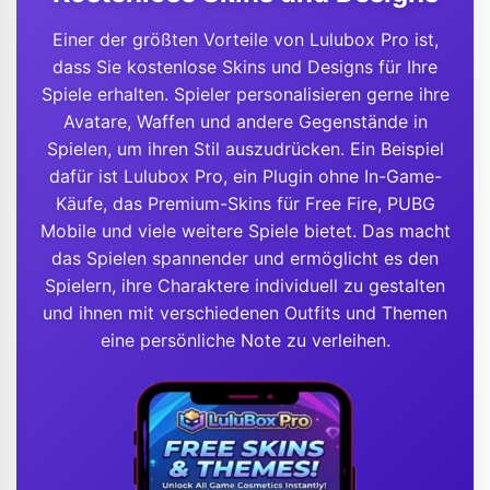
Einer der größten Vorteile von Lulubox Pro ist,
dass Sie kostenlose Skins und Designs für Ihre
Spiele erhalten. Spieler personalisieren gerne ihre
Avatare, Waffen und andere Gegenstände in
Spielen, um ihren Stil auszudrücken. Ein Beispiel
dafür ist Lulubox Pro, ein Plugin ohne In-Game-
Käufe, das Premium-Skins für Free Fire, PUBG
Mobile und viele weitere Spiele bietet. Das macht
das Spielen spannender und ermöglicht es den
Spielern, ihre Charaktere individuell zu gestalten
und ihnen mit verschiedenen Outfits und Themen
eine persönliche Note zu verleihen.