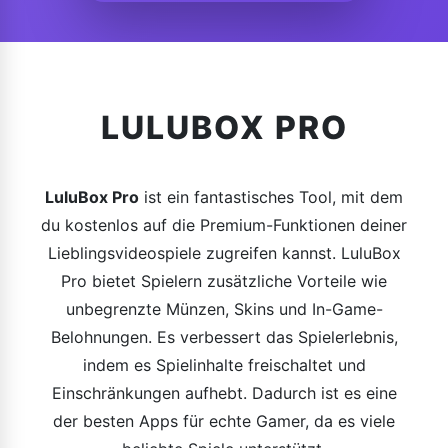
LULUBOX PRO
LuluBox Pro
ist ein fantastisches Tool, mit dem
du kostenlos auf die Premium-Funktionen deiner
Lieblingsvideospiele zugreifen kannst. LuluBox
Pro bietet Spielern zusätzliche Vorteile wie
unbegrenzte Münzen, Skins und In-Game-
Belohnungen. Es verbessert das Spielerlebnis,
indem es Spielinhalte freischaltet und
Einschränkungen aufhebt. Dadurch ist es eine
der besten Apps für echte Gamer, da es viele