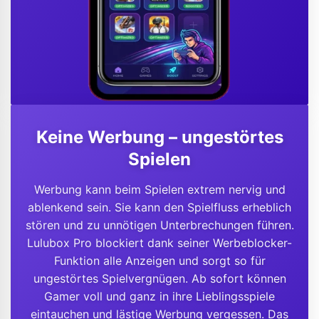
Keine Werbung – ungestörtes
Spielen
Werbung kann beim Spielen extrem nervig und
ablenkend sein. Sie kann den Spielfluss erheblich
stören und zu unnötigen Unterbrechungen führen.
Lulubox Pro blockiert dank seiner Werbeblocker-
Funktion alle Anzeigen und sorgt so für
ungestörtes Spielvergnügen. Ab sofort können
Gamer voll und ganz in ihre Lieblingsspiele
eintauchen und lästige Werbung vergessen. Das