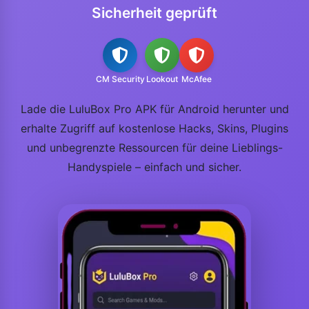
Sicherheit geprüft
CM Security
Lookout
McAfee
Lade die LuluBox Pro APK für Android herunter und
erhalte Zugriff auf kostenlose Hacks, Skins, Plugins
und unbegrenzte Ressourcen für deine Lieblings-
Handyspiele – einfach und sicher.