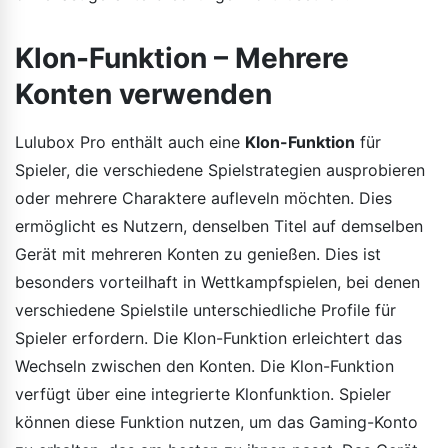
Klon-Funktion – Mehrere
Konten verwenden
Lulubox Pro enthält auch eine
Klon-Funktion
für
Spieler, die verschiedene Spielstrategien ausprobieren
oder mehrere Charaktere aufleveln möchten. Dies
ermöglicht es Nutzern, denselben Titel auf demselben
Gerät mit mehreren Konten zu genießen. Dies ist
besonders vorteilhaft in Wettkampfspielen, bei denen
verschiedene Spielstile unterschiedliche Profile für
Spieler erfordern. Die Klon-Funktion erleichtert das
Wechseln zwischen den Konten. Die Klon-Funktion
verfügt über eine integrierte Klonfunktion. Spieler
können diese Funktion nutzen, um das Gaming-Konto