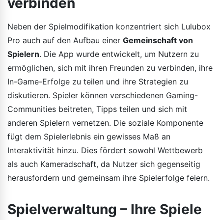
verbinden
Neben der Spielmodifikation konzentriert sich Lulubox
Pro auch auf den Aufbau einer
Gemeinschaft von
Spielern
. Die App wurde entwickelt, um Nutzern zu
ermöglichen, sich mit ihren Freunden zu verbinden, ihre
In-Game-Erfolge zu teilen und ihre Strategien zu
diskutieren. Spieler können verschiedenen Gaming-
Communities beitreten, Tipps teilen und sich mit
anderen Spielern vernetzen. Die soziale Komponente
fügt dem Spielerlebnis ein gewisses Maß an
Interaktivität hinzu. Dies fördert sowohl Wettbewerb
als auch Kameradschaft, da Nutzer sich gegenseitig
herausfordern und gemeinsam ihre Spielerfolge feiern.
Spielverwaltung – Ihre Spiele