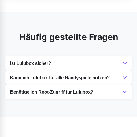
Häufig gestellte Fragen
Ist Lulubox sicher?
Ja, Lulubox ist auf Android absolut sicher. Laden Sie die
Kann ich Lulubox für alle Handyspiele nutzen?
App jedoch nur von vertrauenswürdigen Quellen
Lulubox unterstützt viele beliebte Handyspiele, ist aber
herunter.
Benötige ich Root-Zugriff für Lulubox?
nicht mit allen Spielen kompatibel.
Für Lulubox ist kein Root-Zugriff auf Ihrem Android-
Smartphone erforderlich.