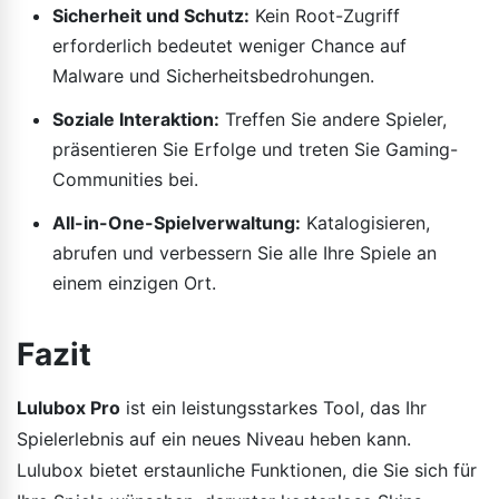
Sicherheit und Schutz:
Kein Root-Zugriff
erforderlich bedeutet weniger Chance auf
Malware und Sicherheitsbedrohungen.
Soziale Interaktion:
Treffen Sie andere Spieler,
präsentieren Sie Erfolge und treten Sie Gaming-
Communities bei.
All-in-One-Spielverwaltung:
Katalogisieren,
abrufen und verbessern Sie alle Ihre Spiele an
einem einzigen Ort.
Fazit
Lulubox Pro
ist ein leistungsstarkes Tool, das Ihr
Spielerlebnis auf ein neues Niveau heben kann.
Lulubox bietet erstaunliche Funktionen, die Sie sich für