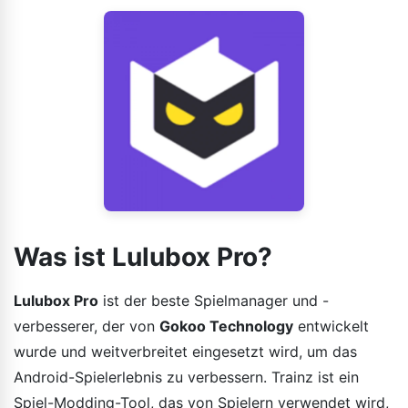
Was ist Lulubox Pro?
Lulubox Pro
ist der beste Spielmanager und -
verbesserer, der von
Gokoo Technology
entwickelt
wurde und weitverbreitet eingesetzt wird, um das
Android-Spielerlebnis zu verbessern. Trainz ist ein
Spiel-Modding-Tool, das von Spielern verwendet wird,