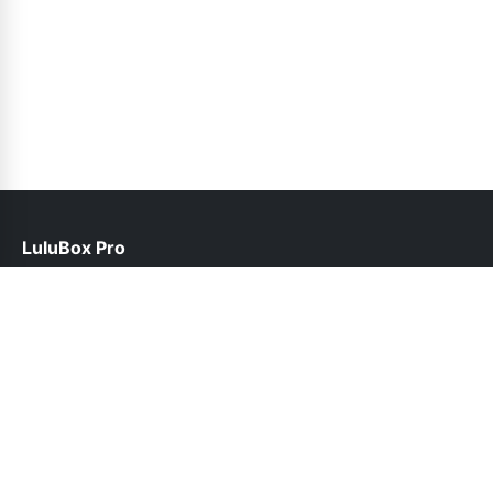
LuluBox Pro
help@luluboxpro.pk
Follow Us