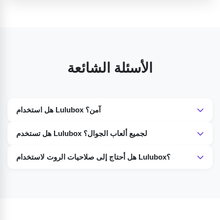
الأسئلة الشائعة
هل استخدام Lulubox آمن؟
نعم، Lulubox آمن تمامًا للاستخدام على أندرويد، ولكن تأكد من
هل تستخدم Lulubox لجميع ألعاب الجوال؟
التحميل من مصادر موثوقة.
يدعم Lulubox العديد من ألعاب الجوال الشهيرة، ولكن ليست كل
هل أحتاج إلى صلاحيات الروت لاستخدام Lulubox؟
الألعاب متوافقة مع التطبيق.
Lulubox ليس تطبيقًا يتطلب صلاحيات الروت على هاتفك الأندرويد.