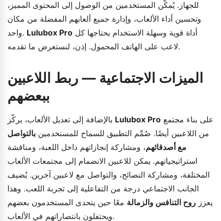
للجهاز. يُمكّن المستخدمين من الوصول إلى المحتوى المميز،
وتحسين أداء الألعاب، وإدارة جميع ألعابهم المفضلة من مكان
أداة قوية وسهلة الاستخدام يحتاجها كل
Lulubox Pro
واحد.
لاعب على الهاتف المحمول. إذن، لنستعرض ما تقدمه.
الميزات الاجتماعية — ربط اللاعبين
ببعضهم
على بناء مجتمع
Lulubox Pro
بالإضافة إلى تعديل الألعاب، يركّز
من اللاعبين أيضًا. صُمِّم التطبيق للسماح للمستخدمين
بالتواصل
مع أصدقائهم
، ومشاركة إنجازاتهم داخل اللعبة، ومناقشة
استراتيجياتهم. يمكن للاعبين الانضمام إلى مجتمعات الألعاب
المختلفة، ومشاركة النصائح، والتواصل مع لاعبين آخرين. يُضيف
الجانب الاجتماعي درجة من التفاعلية إلى تجربة اللعب. وهذا
يعزز
روح التنافس والزمالة
معًا حين يتحدى المستخدمون بعضهم
ويحتفلون بانتصاراتهم في الألعاب.