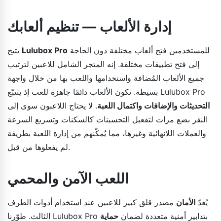
إدارة الألعاب — تنظيم ألعابك
للمستخدمين فتح ألعاب مختلفة دون الحاجة
Lulubox Pro
يتيح
إلى فتح تطبيقات مختلفة. إنه المتجر الشامل للاعبين لترتيب
جميع الألعاب المُضافة واستخدامها واللعب بها من خلال واجهة
بسيطة. تكون الألعاب دائمًا جاهزة للعب إذ يتتبّع Lulubox Pro
التحديثات والإضافات واكتمال اللعبة
. لا يحتاج اللاعبون سوى إلى
النقر بضع مرات لتفعيل التحسينات كالسكنات وتسريع السرعة
والعملات اللانهائية وغيرها، مما يُمكّنهم من إدارة اللعبة بطريقة
لم يفعلوها من قبل.
اللعب الآمن والمحمي
يُعدّ
الأمان
مصدر قلق كبير للاعبين عند استخدام أدوات الطرف
الثالث. طوّرنا Lulubox Pro بتدابير أمنية متعددة لضمان
حماية