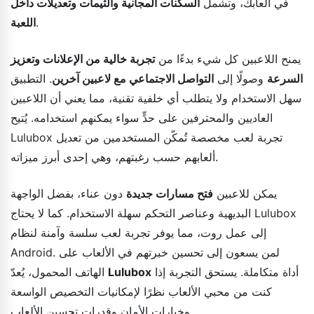
في ألعابك، وتشمل
السكنات المجانية والثيمات وتعديلات داخل
.
اللعبة
يمنح اللاعبين كل شيء بدءًا من
تجربة خالية من الإعلانات وتعزيز
السرعة
وصولًا إلى
التواصل الاجتماعي مع لاعبين آخرين
. التطبيق
سهل الاستخدام ولا يتطلب أي خلفية تقنية، مما يعني أن اللاعبين
العاديين والمحترفين على حدٍّ سواء يمكنهم استخدامه. يُتيح
Lulubox تجربة لعب مخصصة تُمكّن المستخدمين من تعديل
ألعابهم حسب رغبتهم، وهي إحدى أبرز ميزاته.
يمكن للاعبين
فتح مسارات جديدة
دون عناء، بفضل الواجهة
البديهية وعناصر التحكم سهلة الاستخدام. كما لا يحتاج Lulubox
إلى عمل روت، مما يوفر تجربة لعب سلسة وآمنة لنظام
Android. لمن يسعون إلى تحسين خبرتهم في الألعاب على
أداة متكاملة. يستحق التجربة إذا
Lulubox
الهاتف المحمول، يُعدّ
كنت من محبي الألعاب نظرًا لإمكانيات التخصيص الواسعة
وخيارات الأمان وقدرات تحسين الألعاب.