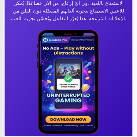
الاستمتاع باللعبة دون أيّ إزعاج. من الآن فصاعدًا، يُمكن
للاعبين الاستمتاع بتجربة ألعابهم المفضّلة دون القلق من
الإعلانات المُزعجة. هذا يُعزّز التفاعل ويُحسّن تجربة اللعب.